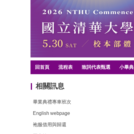
跳
到
主
要
內
容
區
回首頁
流程表
致詞代表甄選
小畢典
相關訊息
畢業典禮專車班次
English webpage
袍服借用與歸還